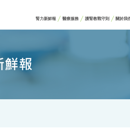
腎力新鮮報
醫療服務
護腎教戰守則
關於我