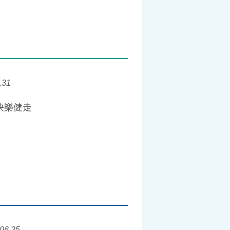
.31
快樂健走
06.25