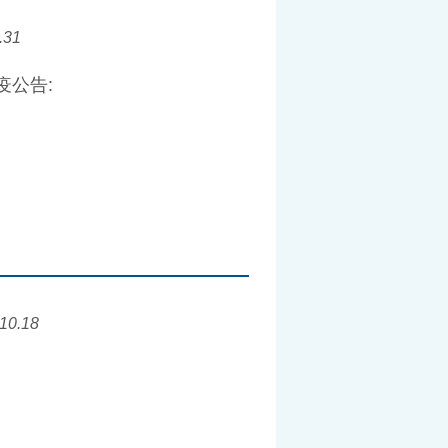
.31
疫公告:
10.18