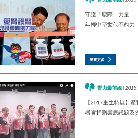
守護「腰際」力量
年輕中堅世代不夠力
瀏覽更多
腎力最前線
2018.
【2017重生特展】
器官捐贈響應議題及