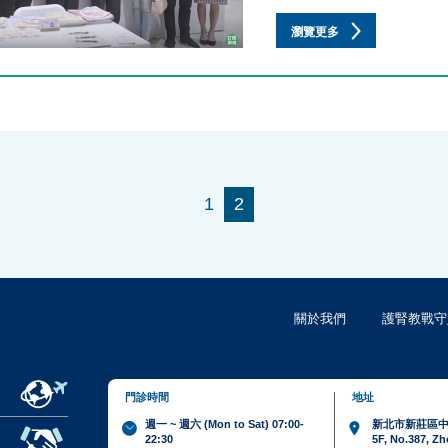
瀏覽更多
1
2
關於我們
護腎教戰守
門診時間
地址
週一 ~ 週六 (Mon to Sat) 07:00-
新北市新莊區中
22:30
5F, No.387, Z