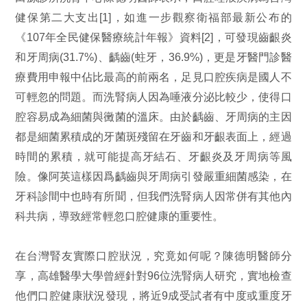
健保第二大支出[1]，如進一步觀察衛福部最新公布的
《107年全民健保醫療統計年報》資料[2]，可發現齒齦炎
和牙周病(31.7%)、齲齒(蛀牙，36.9%)，更是牙醫門診醫
療費用申報中佔比最高的前兩名，足見口腔疾病是國人不
可輕忽的問題。而洗腎病人因為唾液分泌比較少，使得口
腔容易成為細菌與黴菌的溫床。由於齲齒、牙周病的主因
都是細菌累積成的牙菌斑殘留在牙齒和牙齦表面上，經過
時間的累積，就可能提高牙結石、牙齦炎及牙周病等風
險。像阿英這樣因爲齲齒與牙周病引發嚴重細菌感染，在
牙科診間中也時有所聞，但我們洗腎病人因常併有其他內
科共病，導致經常輕忽口腔健康的重要性。
在台灣腎友實際口腔狀況，究竟如何呢？陳德明醫師分
享，高雄醫學大學曾經針對96位洗腎病人研究，實地檢查
他們口腔健康狀況發現，將近9成受試者有中度或重度牙