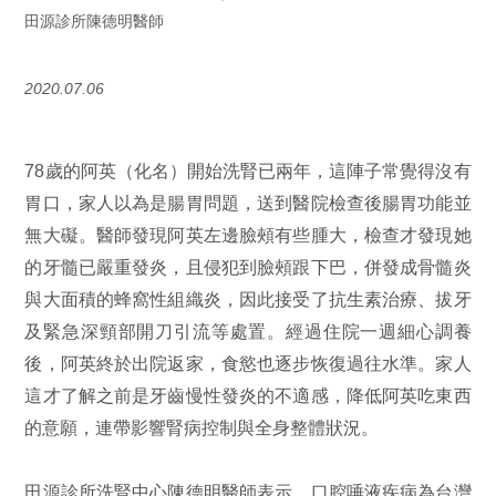
田源診所陳德明醫師
2020.07.06
78歲的阿英（化名）開始洗腎已兩年，這陣子常覺得沒有
胃口，家人以為是腸胃問題，送到醫院檢查後腸胃功能並
無大礙。醫師發現阿英左邊臉頰有些腫大，檢查才發現她
的牙髓已嚴重發炎，且侵犯到臉頰跟下巴，併發成骨髓炎
與大面積的蜂窩性組織炎，因此接受了抗生素治療、拔牙
及緊急深頸部開刀引流等處置。經過住院一週細心調養
後，阿英終於出院返家，食慾也逐步恢復過往水準。家人
這才了解之前是牙齒慢性發炎的不適感，降低阿英吃東西
的意願，連帶影響腎病控制與全身整體狀況。
田源診所洗腎中心陳德明醫師表示，口腔唾液疾病為台灣