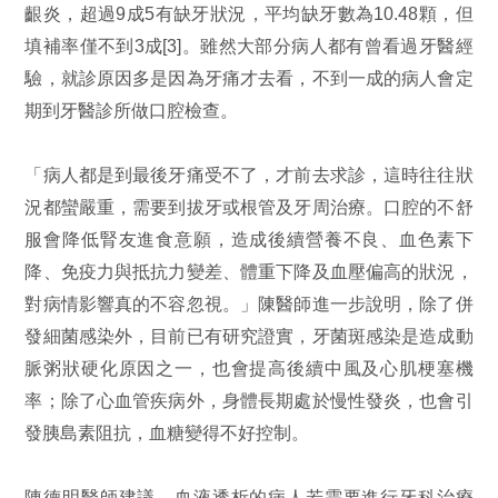
齦炎，超過9成5有缺牙狀況，平均缺牙數為10.48顆，但
填補率僅不到3成[3]。雖然大部分病人都有曾看過牙醫經
驗，就診原因多是因為牙痛才去看，不到一成的病人會定
期到牙醫診所做口腔檢查。
「病人都是到最後牙痛受不了，才前去求診，這時往往狀
況都蠻嚴重，需要到拔牙或根管及牙周治療。口腔的不舒
服會降低腎友進食意願，造成後續營養不良、血色素下
降、免疫力與抵抗力變差、體重下降及血壓偏高的狀況，
對病情影響真的不容忽視。」陳醫師進一步說明，除了併
發細菌感染外，目前已有研究證實，牙菌斑感染是造成動
脈粥狀硬化原因之一，也會提高後續中風及心肌梗塞機
率；除了心血管疾病外，身體長期處於慢性發炎，也會引
發胰島素阻抗，血糖變得不好控制。
陳德明醫師建議，血液透析的病人若需要進行牙科治療