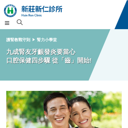
護腎教戰守則
腎力小學堂
九成腎友牙齦發炎要當心
口腔保健四步驟 從「齒」開始!