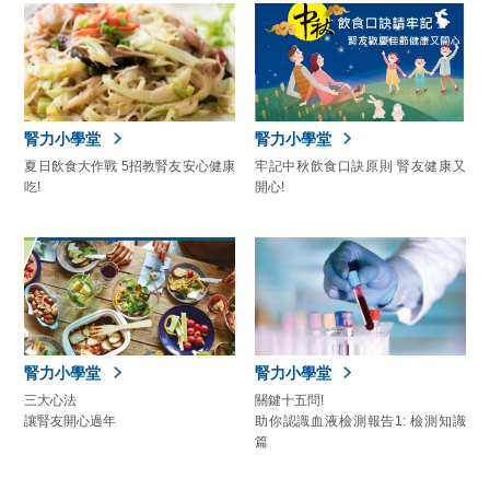
腎力小學堂
腎力小學堂
夏日飲食大作戰 5招教腎友安心健康
牢記中秋飲食口訣原則 腎友健康又
吃!
開心!
腎力小學堂
腎力小學堂
三大心法
關鍵十五問!
讓腎友開心過年
助你認識血液檢測報告1: 檢測知識
篇