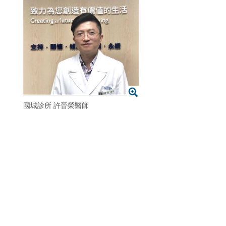
國城診所 許晉榮醫師