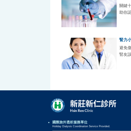
關鍵十
助你認
腎力
避免
腎友
國際旅外透析服務單位
Holiday Dialysis Coordination Service Provided.