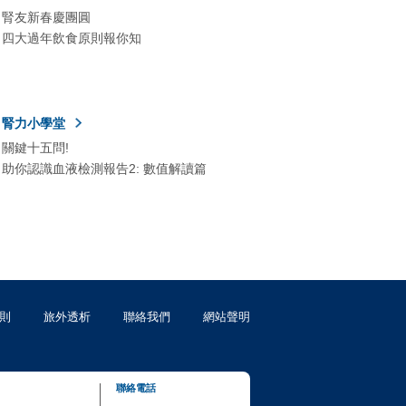
腎友新春慶團圓
四大過年飲食原則報你知
腎力小學堂
關鍵十五問!
助你認識血液檢測報告2: 數值解讀篇
則
旅外透析
聯絡我們
網站聲明
聯絡電話