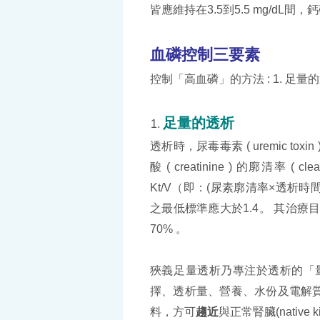
皆應維持在3.5到5.5 mg/dL間，鈣
血磷控制三要素
控制「高血磷」的方法 : 1. 足量
足量的透析
透析時，尿毒毒素 ( uremic toxin
酸 ( creatinine ) 的廓清
Kt/V（即：(尿素廓清率×透析時
之最低標準應大於1.4。 其治療目標：Kt
70% 。
狹義足量透析乃專注於透析的「量」(
擇、透析量、營養、水份及電解
料，方可
趨近
與正常腎臟(native 