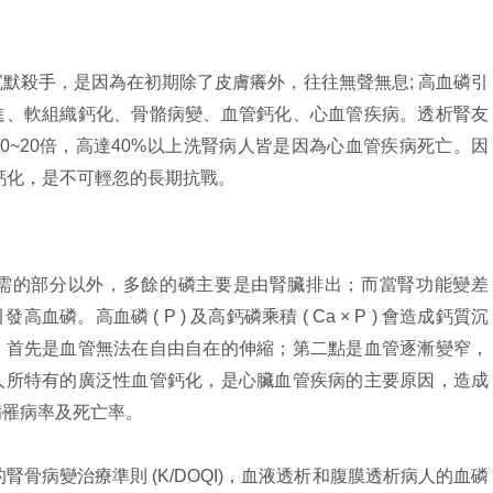
默殺手，是因為在初期除了皮膚癢外，往往無聲無息; 高血磷引
進、軟組織鈣化、骨骼病變、血管鈣化、心血管疾病。透析腎友
0~20倍，高達40%以上洗腎病人皆是因為心血管疾病死亡。因
鈣化，是不可輕忽的長期抗戰。
需的部分以外，多餘的磷主要是由腎臟排出；而當腎功能變差
磷。高血磷 ( P ) 及高鈣磷乘積 ( Ca × P ) 會造成鈣質沉
。首先是血管無法在自由自在的伸縮；第二點是血管逐漸變窄，
人所特有的廣泛性血管鈣化，是心臟血管疾病的主要原因，造成
病罹病率及死亡率。
 的腎骨病變治療準則 (K/DOQI)，血液透析和腹膜透析病人的血磷