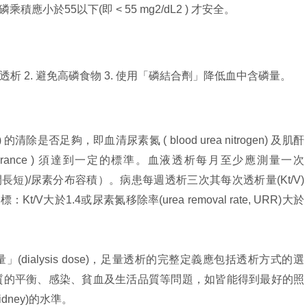
磷乘積應小於55以下(即 < 55 mg2/dL2 ) 才安全。
的透析 2. 避免高磷食物 3. 使用「磷結合劑」降低血中含磷量。
 ) 的清除是否足夠，即血清尿素氮 ( blood urea nitrogen) 及肌酐
率 ( clearance ) 須達到一定的標準。血液透析每月至少應測量一次
間長短)/尿素分布容積）。病患每週透析三次其每次透析量(Kt/V)
/V大於1.4或尿素氮移除率(urea removal rate, URR)大於
dialysis dose)，足量透析的完整定義應包括透析方式的選
質的平衡、感染、貧血及生活品質等問題，如皆能得到最好的照
kidney)的水準。