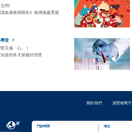
五問!
識血液檢測報告3: 檢測後處置篇
小學堂
傷腎又傷「心」！
該知道的冬天保健好習慣
關於我們
護腎教戰守
門診時間
地址