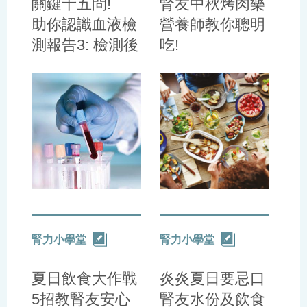
關鍵十五問!
腎友中秋烤肉樂
助你認識血液檢
營養師教你聰明
測報告3: 檢測後
吃!
處置篇
腎力小學堂
腎力小學堂
夏日飲食大作戰
炎炎夏日要忌口
5招教腎友安心
腎友水份及飲食