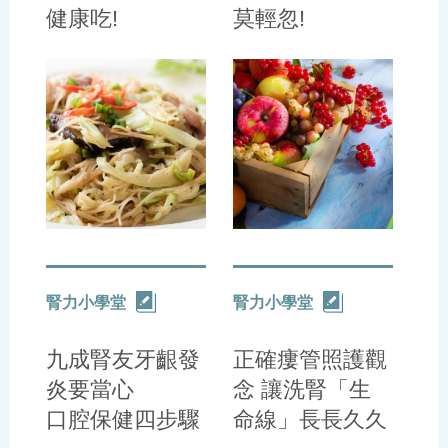
健康吃!
莫輕忽!
腎力小學堂
腎力小學堂
九成腎友牙齦發
正確瘻管照護觀
炎要當心
念 讓洗腎「生
口腔保健四步驟
命線」長長久久