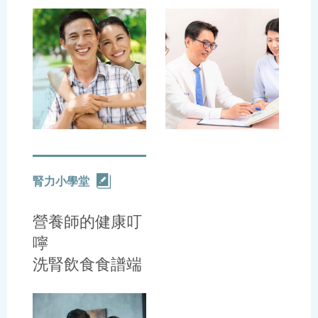
從「齒」開始!
腎力小學堂
營養師的健康叮
嚀
洗腎飲食食譜端
午特輯